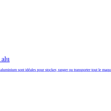
 alu
 aluminium sont idéales pour stocker, ranger ou transporter tout le ma