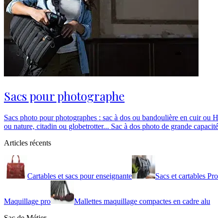
Sacs pour photographe
Sacs photo pour photographes : sac à dos ou bandoulière en cuir ou Hi 
ou nature, citadin ou globetrotter... Sac à dos photo de grande capacité
Articles récents
Cartables et sacs pour enseignante
Sacs et cartables Pr
Maquillage pro
Mallettes maquillage compactes en cadre alu
Sac de Métier