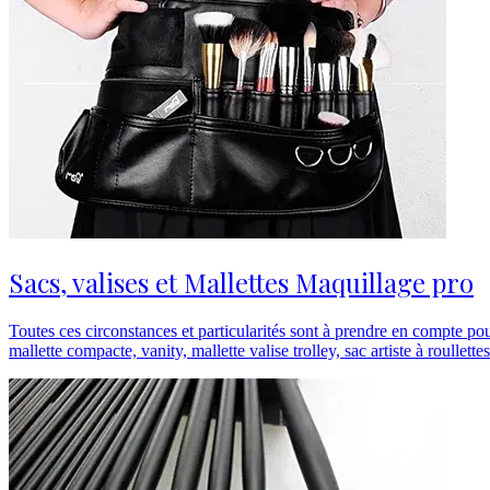
Sacs, valises et Mallettes Maquillage pro
Toutes ces circonstances et particularités sont à prendre en compte pou
mallette compacte, vanity, mallette valise trolley, sac artiste à roullettes