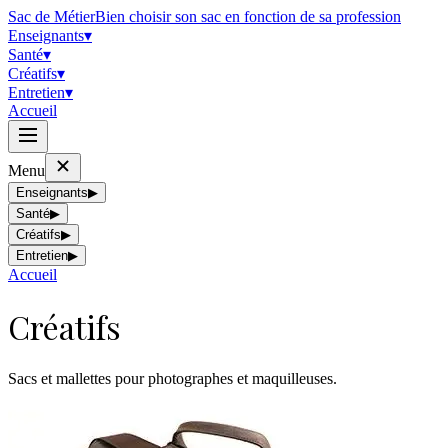
Sac de Métier
Bien choisir son sac en fonction de sa profession
Enseignants
▾
Santé
▾
Créatifs
▾
Entretien
▾
Accueil
Menu
Enseignants
▶
Santé
▶
Créatifs
▶
Entretien
▶
Accueil
Créatifs
Sacs et mallettes pour photographes et maquilleuses.